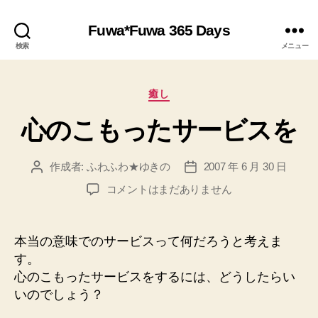
Fuwa*Fuwa 365 Days
検索
メニュー
カ
癒し
テ
心のこもったサービスを
ゴ
リ
ー
作成者:
ふわふわ★ゆきの
2007 年 6 月 30 日
投
投
稿
稿
心
コメントはまだありません
者
日
の
こ
も
本当の意味でのサービスって何だろうと考えま
っ
す。
た
心のこもったサービスをするには、どうしたらい
サ
いのでしょう？
ー
ビ