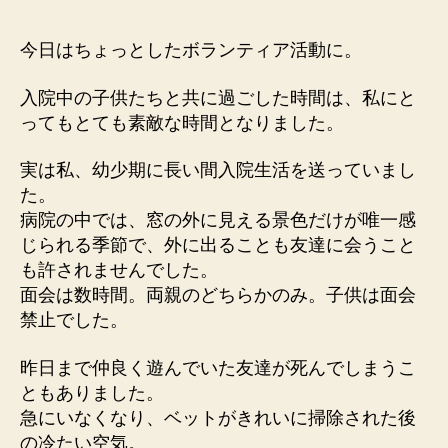
思
い
今日はちょっとしたボランティア活動に。
や
り
入院中の子供たちと共に過ごした時間は、私にと
の
ってもとても素敵な時間となりました。
こ
こ
実は私、幼少期に長い間入院生活を送っていまし
ろ
た。
へ
の
病院の中では、窓の外に見える景色だけが唯一感
じられる季節で、外に出ることも友達に会うこと
も許されませんでした。
面会は数時間。両親のどちらかのみ。子供は面会
禁止でした。
昨日まで仲良く遊んでいた友達が死んでしまうこ
ともありました。
急にいなくなり、ベットがきれいに掃除された後
の冷たい空気。