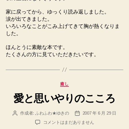
へ
の
家に戻ってから、ゆっくり読み返しました。
涙が出てきました。
いろいろなことがこみ上げてきて胸が熱くなりま
した。
ほんとうに素敵な本です。
たくさんの方に見ていただきたいです。
カ
癒し
テ
愛と思いやりのこころ
ゴ
リ
ー
作成者:
ふわふわ★ゆきの
2007 年 6 月 29 日
投
投
稿
稿
愛
コメントはまだありません
者
日
と