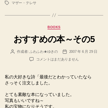
マザー・テレサ
タ
グ
カ
BOOKS
テ
おすすめの本～その5
ゴ
リ
ー
作成者:
ふわふわ★ゆきの
2007 年 6 月 29 日
投
投
稿
稿
お
コメントはまだありません
者
日
す
す
め
私の大好きな詩「最後だとわかっていたなら
の
さっそく注文しました。
本
～
とても素敵な本になっていました。
そ
写真もいいですね～
の
私の宝物になりそうです。
5