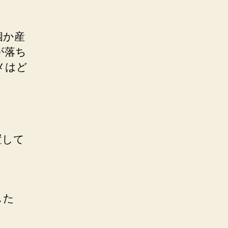
個か産
が落ち
メはど
置して
。
した