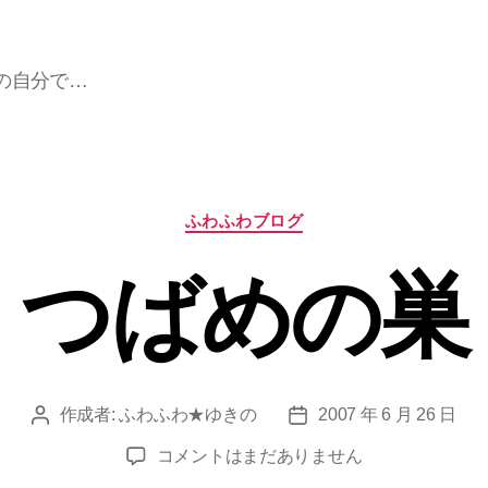
の自分で…
カ
ふわふわブログ
テ
ゴ
つばめの巣
リ
ー
作成者:
ふわふわ★ゆきの
2007 年 6 月 26 日
投
投
稿
稿
つ
コメントはまだありません
者
日
ば