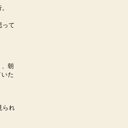
行。
思って
く、朝
ていた
見られ