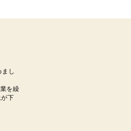
めまし
作業を繰
上が下